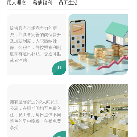
用人理念
薪酬福利
员工生活
提供具有市场竞争力的薪
资，并具备完善的岗位晋升
及加薪制度，入职缴纳社
保、公积金，并按照福利制
度享有通讯补贴、交通补贴
或者油贴
01
拥有温馨舒适的2人间员工
公寓，在职期间均可免费入
住，员工餐厅每日提供不同
菜色的早中晚餐，午餐免费
享受