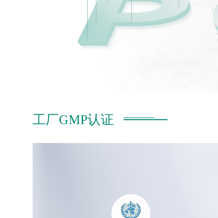
工厂GMP认证