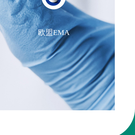
欧盟EMA