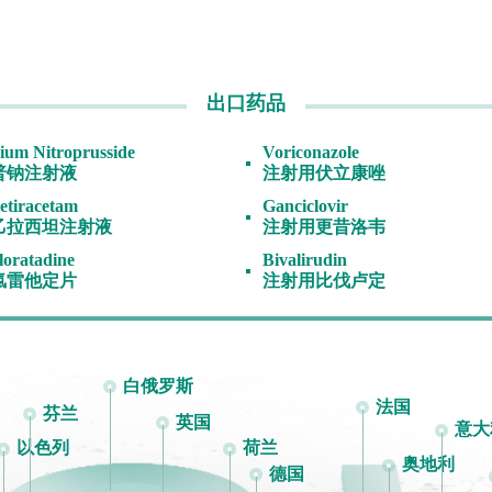
出口药品
ium Nitroprusside
Voriconazole
普钠注射液
注射用伏立康唑
etiracetam
Ganciclovir
乙拉西坦注射液
注射用更昔洛韦
loratadine
Bivalirudin
氯雷他定片
注射用比伐卢定
白俄罗斯
法国
芬兰
英国
意大
以色列
荷兰
奥地利
德国