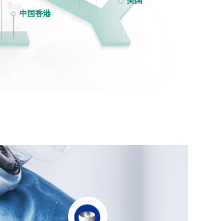
美国
中国香港