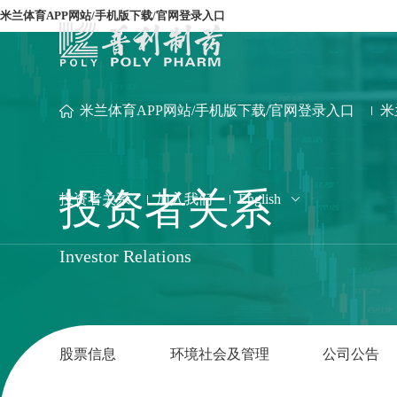
米兰体育APP网站/手机版下载/官网登录入口
米兰体育APP网站/手机版下载/官网登录入口
米
投资者关系
投资者关系
加入我们
English
Investor Relations
股票信息
环境社会及管理
公司公告