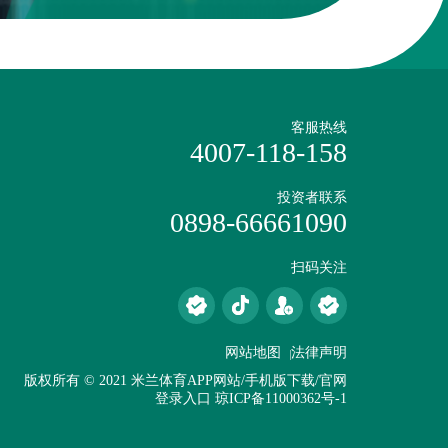
客服热线
4007-118-158
投资者联系
0898-66661090
扫码关注
网站地图
法律声明
版权所有 © 2021 米兰体育APP网站/手机版下载/官网
登录入口
琼ICP备11000362号-1