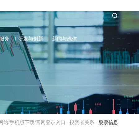
服务
研发与创新
新闻与媒体
网站/手机版下载/官网登录入口
-
投资者关系
-
股票信息